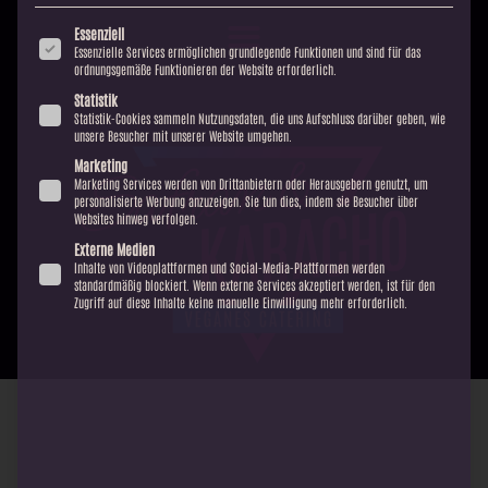
Es besteht keine Verpflichtung, in die Verarbeitung Ihrer Daten einzuwilligen, um dieses
Angebot zu nutzen.
Sie können Ihre Auswahl jederzeit unter
Einstellungen
widerrufen oder
anpassen.
Einige Services verarbeiten personenbezogene Daten in den USA. Mit Ihrer Einwilligung zur
Nutzung dieser Services willigen Sie auch in die Verarbeitung Ihrer Daten in den USA
gemäß Art. 49 (1) lit. a GDPR ein. Der EuGH stuft die USA als ein Land mit unzureichendem
Datenschutz nach EU-Standards ein. Es besteht beispielsweise die Gefahr, dass US-Behörden
personenbezogene Daten in Überwachungsprogrammen verarbeiten, ohne dass für
Europäerinnen und Europäer eine Klagemöglichkeit besteht.
Es folgt eine Liste der Service-Gruppen, für die eine Einwilligung ert
Essenziell
Essenzielle Services ermöglichen grundlegende Funktionen und sind für das
ordnungsgemäße Funktionieren der Website erforderlich.
Statistik
Statistik-Cookies sammeln Nutzungsdaten, die uns Aufschluss darüber geben, wie
unsere Besucher mit unserer Website umgehen.
Marketing
Marketing Services werden von Drittanbietern oder Herausgebern genutzt, um
personalisierte Werbung anzuzeigen. Sie tun dies, indem sie Besucher über
Websites hinweg verfolgen.
Externe Medien
Inhalte von Videoplattformen und Social-Media-Plattformen werden
standardmäßig blockiert. Wenn externe Services akzeptiert werden, ist für den
Zugriff auf diese Inhalte keine manuelle Einwilligung mehr erforderlich.