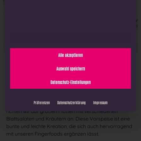
Alle akzeptieren
Unser Gemüse-Carpaccio besteht aus fein gehobelter
Auswahl speichern
gelber Bete, pinker Bete, Kohlrabi und Apfel und wird
mit Blutorangenöl und Thymian eingelegt. Wir servieren
Datenschutz-Einstellungen
unser Carpaccio mit einer cremigen Cashewsauce,
einem scharfen Mango Chutney, Pekanüssen und
Präferenzen
Datenschutzerklärung
Impressum
knusprigen Tomaten-Crackern. Die bunte Variation
richten wir auf großen Platten mit verschiedenen
Blattsalaten und Kräutern an. Diese Vorspeise ist eine
bunte und leichte Kreation, die sich auch hervorragend
mit unseren Fingerfoods ergänzen lässt.