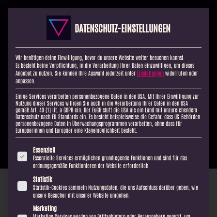
DATENSCHUTZ-EINSTELLUNGEN
Wir benötigen deine Einwilligung, bevor du unsere Website weiter besuchen kannst.
Es besteht keine Verpflichtung, in die Verarbeitung Ihrer Daten einzuwilligen, um dieses
Angebot zu nutzen.
Sie können Ihre Auswahl jederzeit unter
Einstellungen
widerrufen oder
anpassen.
Einige Services verarbeiten personenbezogene Daten in den USA. Mit Ihrer Einwilligung zur
Nutzung dieser Services willigen Sie auch in die Verarbeitung Ihrer Daten in den USA
gemäß Art. 49 (1) lit. a GDPR ein. Der EuGH stuft die USA als ein Land mit unzureichendem
Datenschutz nach EU-Standards ein. Es besteht beispielsweise die Gefahr, dass US-Behörden
personenbezogene Daten in Überwachungsprogrammen verarbeiten, ohne dass für
Europäerinnen und Europäer eine Klagemöglichkeit besteht.
Es folgt eine Liste der Service-Gruppen, für die eine Einwilligung ert
Essenziell
Essenzielle Services ermöglichen grundlegende Funktionen und sind für das
ordnungsgemäße Funktionieren der Website erforderlich.
Statistik
Statistik-Cookies sammeln Nutzungsdaten, die uns Aufschluss darüber geben, wie
unsere Besucher mit unserer Website umgehen.
Marketing
Marketing Services werden von Drittanbietern oder Herausgebern genutzt, um