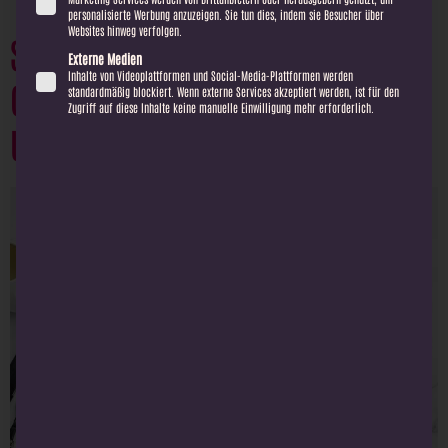
personalisierte Werbung anzuzeigen. Sie tun dies, indem sie Besucher über
Websites hinweg verfolgen.
SOMMERLICHES GEMÜSE-
Externe Medien
Inhalte von Videoplattformen und Social-Media-Plattformen werden
CARPACCIO MIT CASHEW-SAUCE
standardmäßig blockiert. Wenn externe Services akzeptiert werden, ist für den
Zugriff auf diese Inhalte keine manuelle Einwilligung mehr erforderlich.
UND MANGO-CHUTNEY