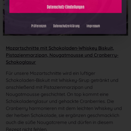
Mozartschnitte mit Schokoladen-Whiskey Biskuit,
Alle akzeptieren
Pistazienmarzipan, Nougatmousse und Cranberry-
Schokoglasur
Auswahl speichern
Für unsere Mozartschnitte wird ein luftiger
Datenschutz-Einstellungen
Schokoladen-Biskuit mit Whiskey-Sirup getränkt und
anschließend mit Pistazienmarzipan und
Nougatmousse geschichtet. On top kommt eine
Präferenzen
Datenschutzerklärung
Impressum
Schokoladenglasur und gehackte Cranberries. Die
Cranberry harmonieren mit dem leichten Whiskey und
der herben Schokolade, sie ergänzen geschmacklich
auch die süße Nougatcreme und dürfen in diesem
Rezept nicht fehlen.