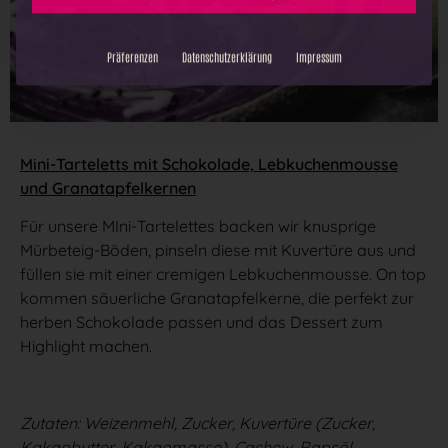
Alle akzeptieren
Auswahl speichern
Mini-Tarteletts mit Schokolade, Lebkuchenmousse
Datenschutz-Einstellungen
und Granatapfelkernen
Für unsere MIni-Tartelettes backen wir knusprige
Präferenzen
Datenschutzerklärung
Impressum
Mürbeteig-Böden, pinseln diese mit Kuvertüre aus und
füllen sie mit einer cremigen Lebkuchenmousse. On top
kommen säuerliche Granatapfelkerne, die perfekt zur
herben Schokolade passen und das Dessert zum
Highlight machen.
Zutaten: Weizenmehl, Zucker, Kuvertüre (Zucker,
Kakaobutter, Kakaomasse), Cashew, Rapsöl,