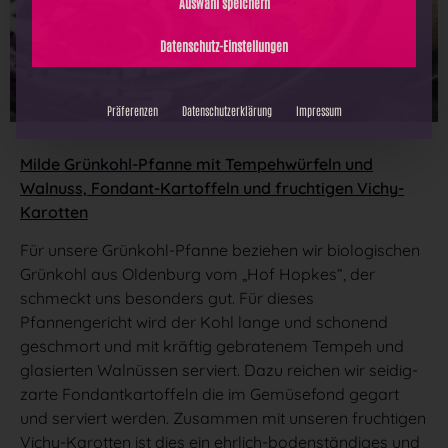
Milde Grünkohl-Pfanne mit Tempehwürfeln und
Walnuss, Fondant-Kartoffeln und fruchtigen Vichy-
Alle akzeptieren
Karotten
Auswahl speichern
Für unsere Grünkohl-Pfanne beziehen wir biologischen
Grünkohl aus Oldenburg vom „Hof Hopkes“, der
Datenschutz-Einstellungen
schmeckt uns besonders gut. Für dieses
Pfannengericht wird der Kohl lange und schonend
Präferenzen
Datenschutzerklärung
Impressum
geschmort und mit kräftig gebratenem Tempeh und
glasierten Walnüssen serviert. Dazu reichen wir seidig-
zarte Fondantkartoffeln die im Gemüsefond gegart
und serviert werden. Zusammen mit unseren fruchtigen
Vichy-Karotten ist dies ein ehrlich-bodenständiges und