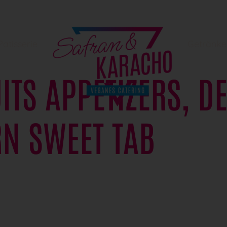
Externe Medien
Inhalte von Videoplattformen und Social-Media-Plattformen werden standardmäßig blockiert. Wenn extern
Services akzeptiert werden, ist für den Zugriff auf diese Inhalte keine manuelle Einwilligung mehr erforder
Patisserie
Getränke
Alle akzeptieren
Auswahl speichern
ITS APPETIZERS, D
Datenschutz-Einstellungen
N SWEET TAB
Präferenzen
Datenschutzerklärung
Impressum