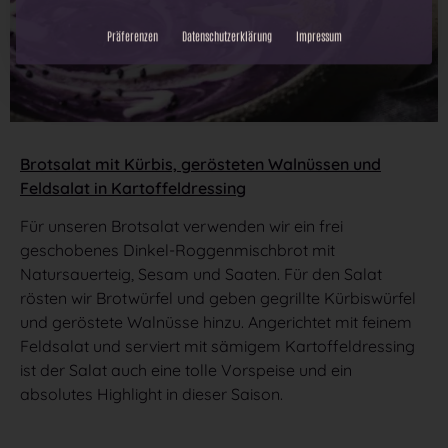
Alle akzeptieren
Brotsalat mit Kürbis, gerösteten Walnüssen und
Auswahl speichern
Feldsalat in Kartoffeldressing
Datenschutz-Einstellungen
Für unseren Brotsalat verwenden wir ein frei
geschobenes Dinkel-Roggenmischbrot mit
Natursauerteig, Sesam und Saaten. Für den Salat
Präferenzen
Datenschutzerklärung
Impressum
rösten wir Brotwürfel und geben gegrillte Kürbiswürfel
und geröstete Walnüsse hinzu. Angerichtet mit feinem
Feldsalat und serviert mit sämigem Kartoffeldressing
ist der Salat auch eine tolle Vorspeise und ein
absolutes Highlight in dieser Saison.